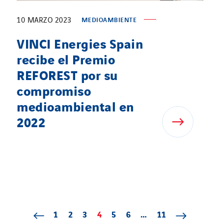
10 MARZO 2023
MEDIOAMBIENTE
VINCI Energies Spain
recibe el Premio
REFOREST por su
compromiso
medioambiental en
2022
1
Page 1
2
Page 2
3
Page 3
4
Page 4
5
Page 5
6
Page 6
…
11
Page 11