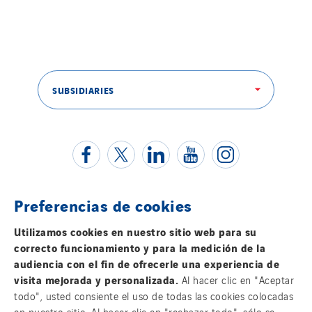
SUBSIDIARIES
Preferencias de cookies
Contacta con nosotros
Utilizamos cookies en nuestro sitio web para su
correcto funcionamiento y para la medición de la
Información legal
audiencia con el fin de ofrecerle una experiencia de
visita mejorada y personalizada.
Al hacer clic en "Aceptar
Política de privacidad
todo", usted consiente el uso de todas las cookies colocadas
en nuestro sitio. Al hacer clic en "rechazar todo", sólo se