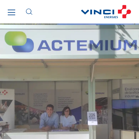
Thermo Réfrigération
Tiab
Top Thermique
TranzCom
Travesset Beziers
Tunzini Antilles
Tunzini Grand Ouest
Tunzini Maintenance Nucléaire
TUNZINI Nucléaire
Tunzini Paris
Tunzini Toulouse
Tunzini Troyes
Twyver
Uxello