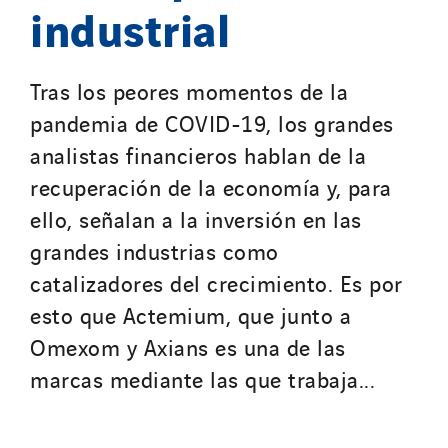
industrial
Netherlands
Nordic countries
Norway
Tras los peores momentos de la
Poland
pandemia de COVID-19, los grandes
Portugal
analistas financieros hablan de la
Romania
recuperación de la economía y, para
Slovakia
ello, señalan a la inversión en las
Spain
grandes industrias como
Sweden
catalizadores del crecimiento. Es por
Switzerland
esto que Actemium, que junto a
United Kingdom
Omexom y Axians es una de las
marcas mediante las que trabaja...