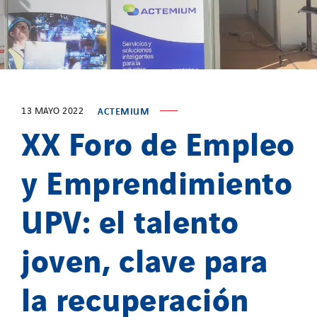
Valentin
Valette
VINCI Stiftung
SITES PAYS
13 MAYO 2022
ACTEMIUM
XX Foro de Empleo
Austria
Belgium
y Emprendimiento
Brasil
Czech Republic
UPV: el talento
Danemark
Germany
joven, clave para
Indonesia
la recuperación
Italy
Morocco