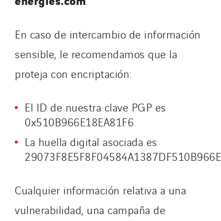
energies.com
.
GTIE Tertiaire
Guy Chatel
En caso de intercambio de información
Hooyberghs
sensible, le recomendamos que la
I.C.Entreprises
proteja con encriptación:
I.F.A.T
I2R
IDF Thermic
El ID de nuestra clave PGP es
IFAT
0x510B966E18EA81F6.
Imhoff
La huella digital asociada es
Initiative Commune Connectée
29073F8E5F8F04584A1387DF510B966E
Innovative City Pack
Inspa-Pumpenservice
Cualquier información relativa a una
ITB
vulnerabilidad, una campaña de
Jean Graniou