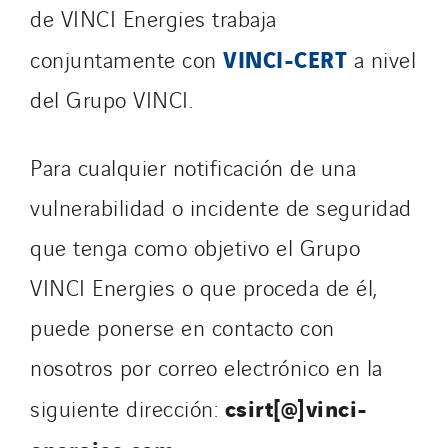
Frimeca
de VINCI Energies trabaja
Froid14
VINCI-CERT
conjuntamente con
a nivel
Gauriau Entreprise
del Grupo VINCI.
Getelec Guadeloupe
Getelec Guyane
Getelec Martinique
Para cualquier notificación de una
Gétéo
vulnerabilidad o incidente de seguridad
Greenaffair
que tenga como objetivo el Grupo
GT Iris
VINCI Energies o que proceda de él,
GT Morbihan
GT Vendée
puede ponerse en contacto con
GT-Cornouaille
nosotros por correo electrónico en la
GTIE Air & Défense
csirt[@]vinci-
siguiente dirección:
GTIE Armorique
GTIE Rennes