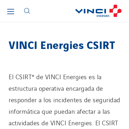
Elec Ouest
Elec-sa
Electromontage
Elektro Stiller
VINCI Energies CSIRT
Eltek Systems
Emil Lundgren
Enertech
Enfrasys
El CSIRT* de VINCI Energies es la
ENSYSTA Refrigeration
Entreprise IEP
estructura operativa encargada de
FG Synerys
responder a los incidentes de seguridad
Fournié Grospaud Smart Building
informática que puedan afectar a las
Fradin Bretton
actividades de VINCI Energies. El CSIRT
France Ingénierie Process