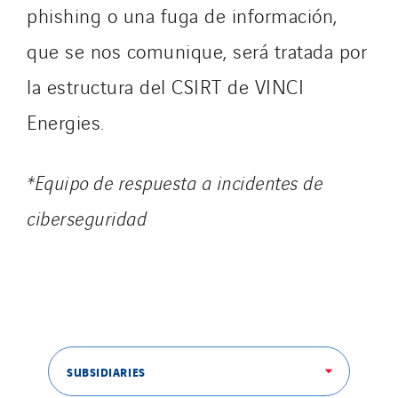
Kellal Maintenance
phishing o una fuga de información,
L’entreprise Electrique
que se nos comunique, será tratada por
Le Froid Provençal
la estructura del CSIRT de VINCI
Lee Sormea
Lefort Francheteau
Energies.
Lesens EREA
Lesot
*Equipo de respuesta a incidentes de
Lucitea Atlantique
ciberseguridad
Maksmacht
Manei Lift
Masselin Fabrication
Masselin Grand Ouest
Merelec
Mobility Way
SUBSIDIARIES
Monnier Entreprises