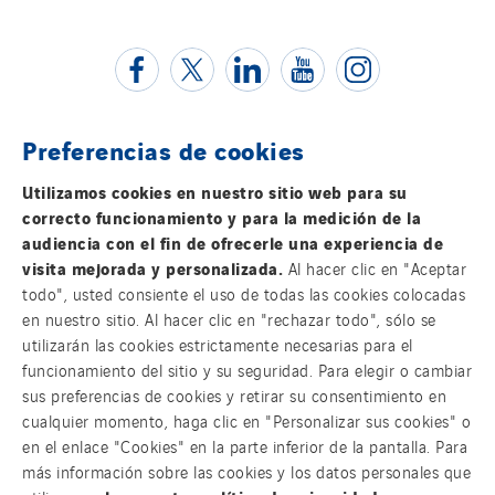
NAE-France
North West Projects
Omexom Technikforum
Omnidec
Preferencias de cookies
Paumier Industrie
Contacta con nosotros
Utilizamos cookies en nuestro sitio web para su
Paumier Marine
correcto funcionamiento y para la medición de la
Paumier SA
Información legal
audiencia con el fin de ofrecerle una experiencia de
Process Energy
visita mejorada y personalizada.
Al hacer clic en "Aceptar
Política de privacidad
todo", usted consiente el uso de todas las cookies colocadas
Provelec Sud
en nuestro sitio. Al hacer clic en "rechazar todo", sólo se
Qivy
utilizarán las cookies estrictamente necesarias para el
Accesibilidad
Qivy Habitat
funcionamiento del sitio y su seguridad. Para elegir o cambiar
sus preferencias de cookies y retirar su consentimiento en
Sistema Interno de Información
Qivy Tertiaire
cualquier momento, haga clic en "Personalizar sus cookies" o
Roiret Energies
en el enlace "Cookies" en la parte inferior de la pantalla. Para
Cookies
más información sobre las cookies y los datos personales que
Roiret Transport