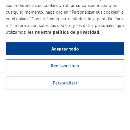
sus preferencias de cookies y retirar su consentimiento en
cualquier momento, haga clic en "Personalizar sus cookies" o
en el enlace "Cookies" en la parte inferior de la pantalla. Para
más información sobre las cookies y los datos personales que
lea nuestra política de privacidad.
utilizamos:
Aceptar todo
Rechazar todo
Salud y seguridad
M
Personalizar
TRABAJA CON NOSOTROS
Carreras profesionales en el