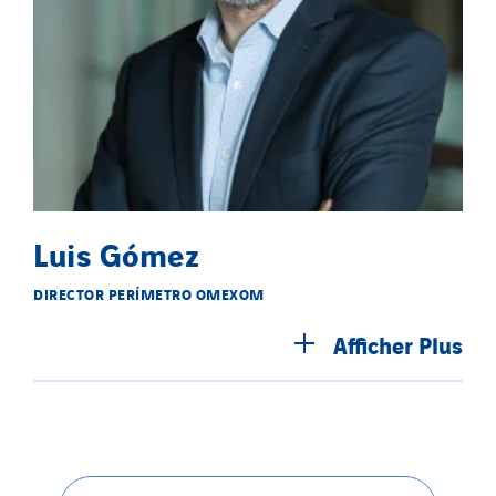
Indonesia
Italy
Morocco
Netherlands
Nordic countries
Norway
Poland
Luis Gómez
Portugal
Romania
DIRECTOR PERÍMETRO OMEXOM
Slovakia
Afficher
Plus
Spain
Sweden
Switzerland
United Kingdom