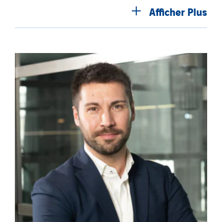
Afficher
Plus
TelComTec
Telematic Solutions
TG Concept
Thermo Réfrigération
Tiab
Top Thermique
TranzCom
Travesset Beziers
Tunzini Antilles
Tunzini Grand Ouest
Tunzini Maintenance Nucléaire
TUNZINI Nucléaire
Tunzini Paris
Tunzini Toulouse