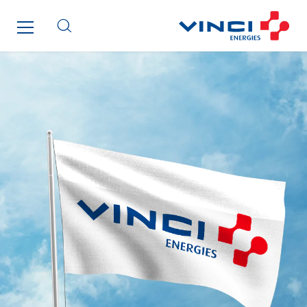
Lesot
Lucitea Atlantique
Maksmacht
Manei Lift
Masselin Fabrication
Masselin Grand Ouest
Merelec
Mobility Way
Monnier Entreprises
NAE-France
North West Projects
Omexom Technikforum
Omnidec
Paumier Industrie