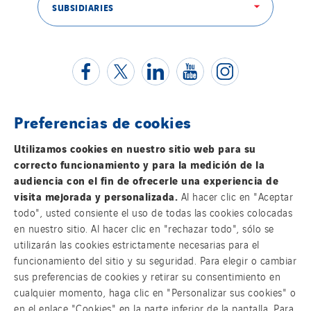
SUBSIDIARIES
Preferencias de cookies
Contacta con nosotros
Utilizamos cookies en nuestro sitio web para su
correcto funcionamiento y para la medición de la
Información legal
audiencia con el fin de ofrecerle una experiencia de
visita mejorada y personalizada.
Al hacer clic en "Aceptar
Política de privacidad
todo", usted consiente el uso de todas las cookies colocadas
en nuestro sitio. Al hacer clic en "rechazar todo", sólo se
utilizarán las cookies estrictamente necesarias para el
Accesibilidad
funcionamiento del sitio y su seguridad. Para elegir o cambiar
sus preferencias de cookies y retirar su consentimiento en
Sistema Interno de Información
cualquier momento, haga clic en "Personalizar sus cookies" o
en el enlace "Cookies" en la parte inferior de la pantalla. Para