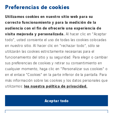
Preferencias de cookies
Cegelec Occitanie Tertiaire
Cegelec Orléans Tertiaire
Contacta con nosotros
Utilizamos cookies en nuestro sitio web para su
Cegelec Pays de la Loire
correcto funcionamiento y para la medición de la
Información legal
audiencia con el fin de ofrecerle una experiencia de
Cegelec Pays de Savoie
visita mejorada y personalizada.
Al hacer clic en "Aceptar
Cegelec Perpignan
Política de privacidad
todo", usted consiente el uso de todas las cookies colocadas
Cegelec Polynésie
en nuestro sitio. Al hacer clic en "rechazar todo", sólo se
utilizarán las cookies estrictamente necesarias para el
Accesibilidad
Cegelec Projets Espace
funcionamiento del sitio y su seguridad. Para elegir o cambiar
Cegelec Projets Hydrogène
sus preferencias de cookies y retirar su consentimiento en
Sistema Interno de Información
Cegelec Rennes Projets
cualquier momento, haga clic en "Personalizar sus cookies" o
en el enlace "Cookies" en la parte inferior de la pantalla. Para
Cegelec Reunion Ascenseurs
Cookies
más información sobre las cookies y los datos personales que
Cegelec STM
lea nuestra política de privacidad.
utilizamos:
Sitemap
Cegelec Strasbourg
Cegelec Tours Electricité
Aceptar todo
Alerta de fraude
Cegelec Valenciennes Tertiaire