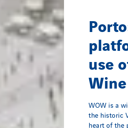
Porto:
platf
use o
Wine 
WOW is a win
the historic 
heart of the 