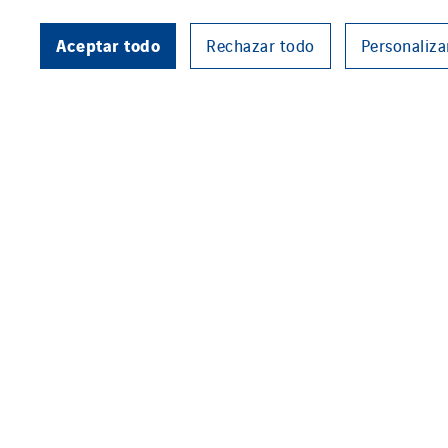
Aceptar todo
Rechazar todo
Personaliza
The new World of Wine (WOW) op
than 30,000 sq. metres, and in
spaces.
WOW called upon Axians Portuga
and intelligent detection system
and access control.
The technology platform show