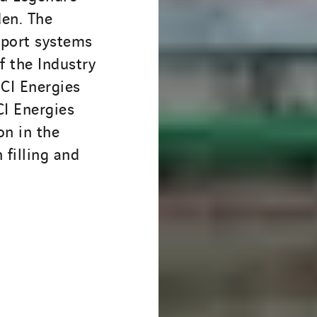
den. The
sport systems
f the Industry
NCI Energies
CI Energies
on in the
 filling and