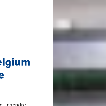
elgium
e
ed Legendre