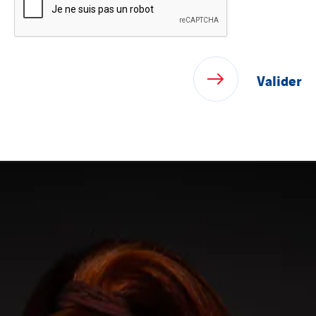
North West Projects
Omexom Technikforum
Omnidec
Paumier Industrie
Paumier Marine
Paumier SA
Process Energy
Provelec Sud
Qivy
Qivy Habitat
Qivy Tertiaire
Roiret Energies
Roiret Transport
Saga Tertiaire
Salendre Réseaux