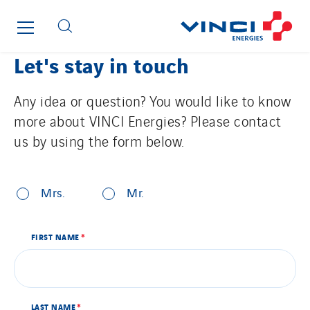
Gauriau Entreprise
Getelec Guadeloupe
Getelec Guyane
Let's stay in touch
Getelec Martinique
Gétéo
Any idea or question? You would like to know
Greenaffair
more about VINCI Energies? Please contact
us by using the form below.
GT Iris
By clicking this button, the contact form will be displayed.
GT Morbihan
*
CIVILITY
GT Vendée
Mrs.
Mr.
GT-Cornouaille
GTIE Air & Défense
PRÉNOM
FIRST NAME
*
NOM
GTIE Armorique
GTIE Rennes
GTIE Tertiaire
LAST NAME