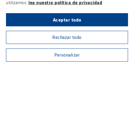
lea nuestra política de privacidad
utilizamos:
STE Armor
Strasser
Aceptar todo
Stroomverdeler
Sylvestre Energies
Rechazar todo
TelComTec
Telematic Solutions
Personalizar
TG Concept
Thermo Réfrigération
Tiab
Top Thermique
TranzCom
Travesset Beziers
Tunzini Antilles
Tunzini Grand Ouest