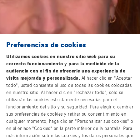
SDEL Navis
SDEL Rouergue
SDEL Savoie Léman
SDEL Tertiaire
SDEL Transport
Preferencias de cookies
SDEL Transport Services
Utilizamos cookies en nuestro sitio web para su
Sedam
correcto funcionamiento y para la medición de la
SEDD
audiencia con el fin de ofrecerle una experiencia de
visita mejorada y personalizada.
Al hacer clic en "Aceptar
Service One Alliance
todo", usted consiente el uso de todas las cookies colocadas
Seves
en nuestro sitio. Al hacer clic en "rechazar todo", sólo se
SKE-International
utilizarán las cookies estrictamente necesarias para el
funcionamiento del sitio y su seguridad. Para elegir o cambiar
Smart Building Energies
sus preferencias de cookies y retirar su consentimiento en
Socalec
cualquier momento, haga clic en "Personalizar sus cookies" o
Sotécnica
en el enlace "Cookies" en la parte inferior de la pantalla. Para
más información sobre las cookies y los datos personales que
SparkEx® Funkenlöschanlagen