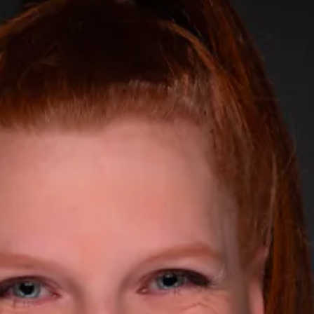
Santerne Alsace
Santerne Angouleme
Santerne Aquitaine
Santerne Champagne Ardenne
Santerne Fluides
Santerne IDF
Santerne Marseille
Santerne Tertiaire et Santé
Sarrasola
Schoro Electricité
Schuh Bodentechnik
SCIE Puy de Dome
SDEL Atlantis
SDEL Grand Ouest