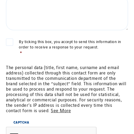
Le Froid Provençal
Lee Sormea
Lefort Francheteau
Lesens EREA
*
CONSENTEMENT
By ticking this box, you accept to send this information in
Lesot
order to receive a response to your request.
Lucitea Atlantique
*
Maksmacht
The personal data (title, first name, surname and email
Manei Lift
address) collected through this contact form are only
transmitted to the communication department of the
Masselin Fabrication
brand selected in the “subject” field. This information will
Masselin Grand Ouest
be used to process and respond to your request. The
processing of this data shall not be used for statistical,
Merelec
analytical or commercial purposes. For security reasons,
the sender’s IP address is collected every time this
Mobility Way
contact form is used.
See More
Monnier Entreprises
CAPTCHA
NAE-France