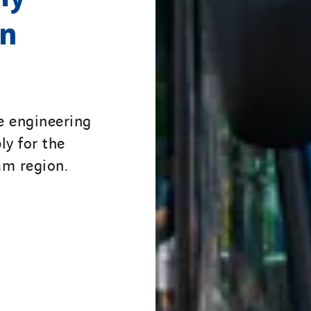
in
 engineering
ly for the
am region.