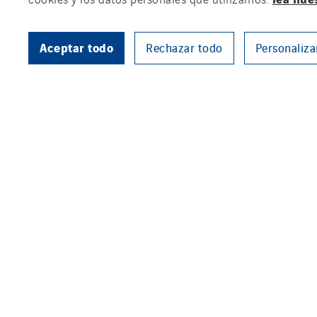
Aceptar todo
Rechazar todo
Personaliza
The project comprises several d
different floors and building pa
Eitech’s assignment includes a
new transformers, new switch