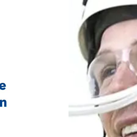
he
in